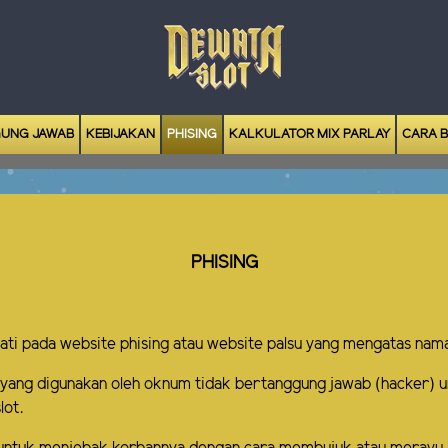
UNG JAWAB
KEBIJAKAN
PHISING
KALKULATOR MIX PARLAY
CARA 
PHISING
ti pada website phising atau website palsu yang mengatas nam
u yang digunakan oleh oknum tidak bertanggung jawab (hacker)
lot.