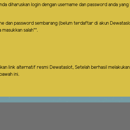
anda diharuskan login dengan username dan password anda yang b
me dan password sembarang (belum terdaftar di akun Dewatasl
 masukkan salah"".
an link alternatif resmi Dewataslot, Setelah berhasil melakukan
bawah ini.