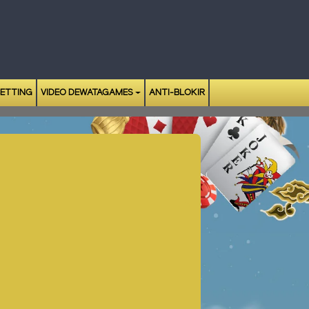
BETTING
VIDEO DEWATAGAMES
ANTI-BLOKIR